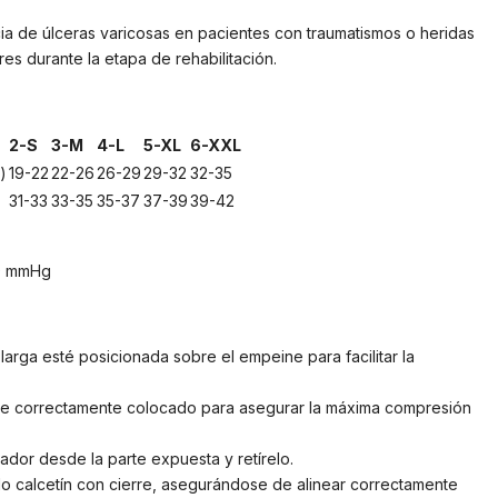
ia de úlceras varicosas en pacientes con traumatismos o heridas
res durante la etapa de rehabilitación.
2-S
3-M
4-L
5-XL
6-XXL
)
19-22
22-26
26-29
29-32
32-35
31-33
33-35
35-37
37-39
39-42
40 mmHg
arga esté posicionada sobre el empeine para facilitar la
ede correctamente colocado para asegurar la máxima compresión
ador desde la parte expuesta y retírelo.
o calcetín con cierre, asegurándose de alinear correctamente