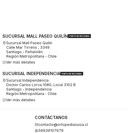
SUCURSAL MALL PASEO QUILÍN
PUNTO DE RECOGIDA
Sucursal Mall Paseo Quilín
Calle Mar Tirreno , 3349
Santiago - Peñalolén
Región Metropolitana - Chile
Ver más detalles
SUCURSAL INDEPENDENCIA
PUNTO DE RECOGIDA
Sucursal Independencia
Doctor Carlos Lorca 1080, Local 3102 B
Santiago - Independencia
Región Metropolitana - Chile
Ver más detalles
CONTÁCTANOS
contacto@ortopediasuiza.cl
56939107679