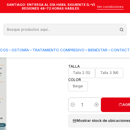
SANTIAGO: ENTREGA AL DÍA HÁBIL SIGUIENTE (L–V)
idas Calceta Varimed 30-40 mmHg - 5 Piezas - Cierre Derecho - REF. 9024
Ver condiciones
REGIONES 48–72 HORAS HÁBILES
Kit de Heridas
5 Piezas - Cier
Agregar a la lista de favo
ICOS
OSTOMÍA
TRATAMIENTO COMPRESIVO
BIENESTAR
CONTACT
TALLA
Talla 2 (S)
Talla 3 (M)
COLOR
Beige
AGR
Cantidad
Mostrar stock de ubicacione