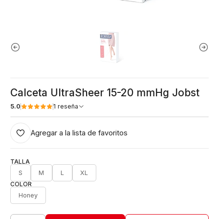
Calceta UltraSheer 15-20 mmHg Jobst
5.0
1 reseña
Agregar a la lista de favoritos
TALLA
S
M
L
XL
COLOR
Honey