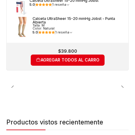
Calceta UltraSheer 15-20 mmHg Jobst
5.0
1 reseña
Calceta UltraSheer 15-20 mmHg Jobst - Punta
Abierta
Talla: M
Color: Natural
5.0
1 reseña
$39.800
AGREGAR TODOS AL CARRO
Productos vistos recientemente