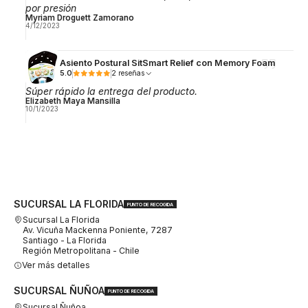
por presión
Myriam Droguett Zamorano
4/12/2023
Asiento Postural SitSmart Relief con Memory Foam
5.0
2 reseñas
Súper rápido la entrega del producto.
Elizabeth Maya Mansilla
10/1/2023
SUCURSAL LA FLORIDA
PUNTO DE RECOGIDA
Sucursal La Florida
Av. Vicuña Mackenna Poniente, 7287
Santiago - La Florida
Región Metropolitana - Chile
Ver más detalles
SUCURSAL ÑUÑOA
PUNTO DE RECOGIDA
Sucursal Ñuñoa