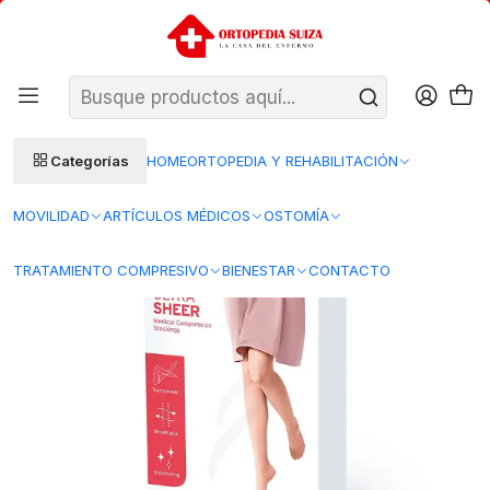
SANTIAGO: ENTREGA AL DÍA HÁBIL SIGUIENTE (L–V)
Ver condiciones
REGIONES 48–72 HORAS HÁBILES
Inicio
Tratamiento Compresivo
Calcetas de compresion
Calceta UltraSheer 15-20 mmHg Jobst
Categorías
HOME
ORTOPEDIA Y REHABILITACIÓN
MOVILIDAD
ARTÍCULOS MÉDICOS
OSTOMÍA
TRATAMIENTO COMPRESIVO
BIENESTAR
CONTACTO