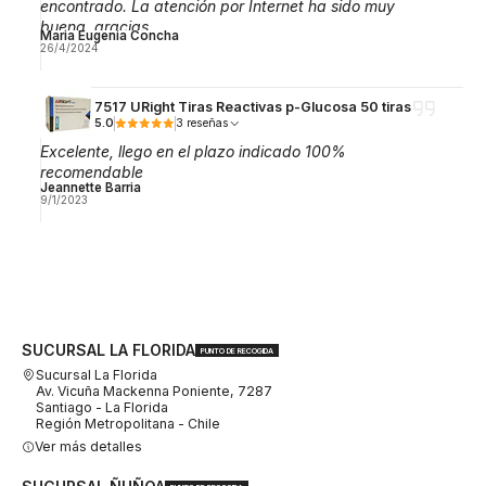
encontrado. La atención por Internet ha sido muy
buena, gracias.
Maria Eugenia Concha
26/4/2024
7517 URight Tiras Reactivas p-Glucosa 50 tiras
5.0
3 reseñas
Excelente, llego en el plazo indicado 100%
recomendable
Jeannette Barria
9/1/2023
SUCURSAL LA FLORIDA
PUNTO DE RECOGIDA
Sucursal La Florida
Av. Vicuña Mackenna Poniente, 7287
Santiago - La Florida
Región Metropolitana - Chile
Ver más detalles