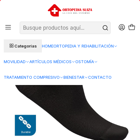
SANTIAGO: ENTREGA AL DÍA HÁBIL SIGUIENTE (L–V)
Ver condiciones
REGIONES 48–72 HORAS HÁBILES
Inicio
Tratamiento Compresivo
Ligas de compresion
Media Liga For Men 15-20 mmHg Jobst
Categorías
HOME
ORTOPEDIA Y REHABILITACIÓN
MOVILIDAD
ARTÍCULOS MÉDICOS
OSTOMÍA
TRATAMIENTO COMPRESIVO
BIENESTAR
CONTACTO