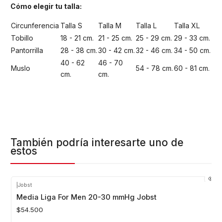
Cómo elegir tu talla:
Circunferencia
Talla S
Talla M
Talla L
Talla XL
Tobillo
18 - 21 cm.
21 - 25 cm.
25 - 29 cm.
29 - 33 cm.
Pantorrilla
28 - 38 cm.
30 - 42 cm.
32 - 46 cm.
34 - 50 cm.
40 - 62
46 - 70
Muslo
54 - 78 cm.
60 - 81 cm.
cm.
cm.
También podría interesarte uno de
estos
|
Jobst
Media Liga For Men 20-30 mmHg Jobst
$54.500