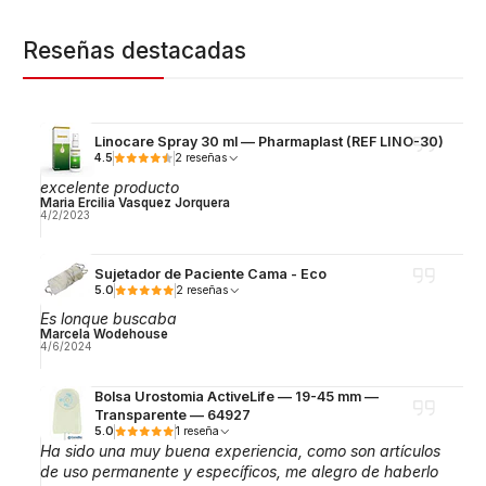
Reseñas destacadas
Linocare Spray 30 ml — Pharmaplast (REF LINO-30)
4.5
2 reseñas
excelente producto
Maria Ercilia Vasquez Jorquera
4/2/2023
Sujetador de Paciente Cama - Eco
5.0
2 reseñas
Es lonque buscaba
Marcela Wodehouse
4/6/2024
Bolsa Urostomia ActiveLife — 19-45 mm —
Transparente — 64927
5.0
1 reseña
Ha sido una muy buena experiencia, como son artículos
de uso permanente y específicos, me alegro de haberlo