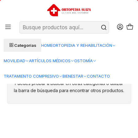
SANTIAGO: ENTREGA AL DÍA HÁBIL SIGUIENTE (L–V)
Ver condiciones
REGIONES 48–72 HORAS HÁBILES
Inicio
Insumos Medicos
Insumos desechables
Mascarillas
Mascarillas
Categorías
HOME
ORTOPEDIA Y REHABILITACIÓN
MOVILIDAD
ARTÍCULOS MÉDICOS
OSTOMÍA
Todavía no hay productos disponibles aquí
TRATAMIENTO COMPRESIVO
BIENESTAR
CONTACTO
Puedes probar a buscar en otras categorías o utilizar
la barra de búsqueda para encontrar otros productos.