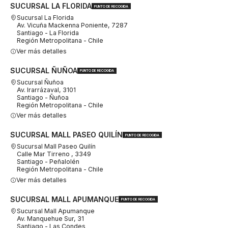
SUCURSAL LA FLORIDA
PUNTO DE RECOGIDA
Sucursal La Florida
Av. Vicuña Mackenna Poniente, 7287
Santiago - La Florida
Región Metropolitana - Chile
Ver más detalles
SUCURSAL ÑUÑOA
PUNTO DE RECOGIDA
Sucursal Ñuñoa
Av. Irarrázaval, 3101
Santiago - Ñuñoa
Región Metropolitana - Chile
Ver más detalles
SUCURSAL MALL PASEO QUILÍN
PUNTO DE RECOGIDA
Sucursal Mall Paseo Quilín
Calle Mar Tirreno , 3349
Santiago - Peñalolén
Región Metropolitana - Chile
Ver más detalles
SUCURSAL MALL APUMANQUE
PUNTO DE RECOGIDA
Sucursal Mall Apumanque
Av. Manquehue Sur, 31
Santiago - Las Condes