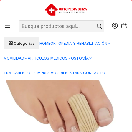
SANTIAGO: ENTREGA AL DÍA HÁBIL SIGUIENTE (L–V)
Ver condiciones
REGIONES 48–72 HORAS HÁBILES
Inicio
Bienestar
Cuidado del Pie
Funda Tejida Dedos Gel Elasticado Ayumed - Tallas
Categorías
HOME
ORTOPEDIA Y REHABILITACIÓN
MOVILIDAD
ARTÍCULOS MÉDICOS
OSTOMÍA
TRATAMIENTO COMPRESIVO
BIENESTAR
CONTACTO