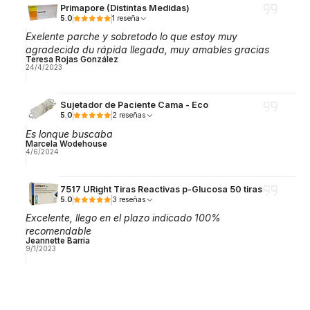
Primapore (Distintas Medidas)
5.0
1 reseña
Exelente parche y sobretodo lo que estoy muy
agradecida du rápida llegada, muy amables gracias
Teresa Rojas González
24/4/2023
Sujetador de Paciente Cama - Eco
5.0
2 reseñas
Es lonque buscaba
Marcela Wodehouse
4/6/2024
7517 URight Tiras Reactivas p-Glucosa 50 tiras
5.0
3 reseñas
Excelente, llego en el plazo indicado 100%
recomendable
Jeannette Barria
9/1/2023