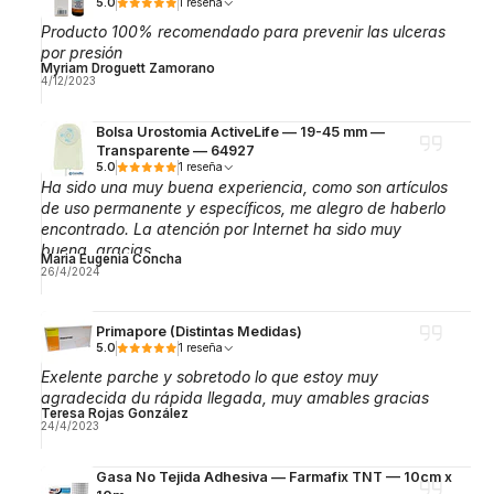
5.0
1 reseña
Producto 100% recomendado para prevenir las ulceras
por presión
Myriam Droguett Zamorano
4/12/2023
Bolsa Urostomia ActiveLife — 19-45 mm —
Transparente — 64927
5.0
1 reseña
Ha sido una muy buena experiencia, como son artículos
de uso permanente y específicos, me alegro de haberlo
encontrado. La atención por Internet ha sido muy
buena, gracias.
Maria Eugenia Concha
26/4/2024
Primapore (Distintas Medidas)
5.0
1 reseña
Exelente parche y sobretodo lo que estoy muy
agradecida du rápida llegada, muy amables gracias
Teresa Rojas González
24/4/2023
Gasa No Tejida Adhesiva — Farmafix TNT — 10cm x