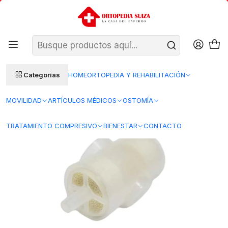
SANTIAGO: ENTREGA AL DÍA HÁBIL SIGUIENTE (L–V)
Ver condiciones
REGIONES 48–72 HORAS HÁBILES
Inicio
Insumos Medicos
Terapia Respiratoria
Filtro HME para Traqueostomía GHC - ref: 63.808
Categorías
HOME
ORTOPEDIA Y REHABILITACIÓN
MOVILIDAD
ARTÍCULOS MÉDICOS
OSTOMÍA
TRATAMIENTO COMPRESIVO
BIENESTAR
CONTACTO