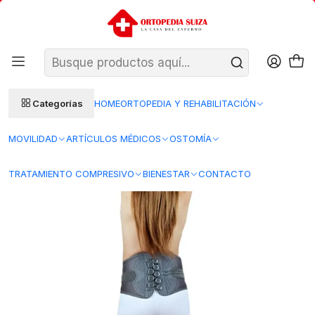
SANTIAGO: ENTREGA AL DÍA HÁBIL SIGUIENTE (L–V)
Ver condiciones
REGIONES 48–72 HORAS HÁBILES
Inicio
Ortopedia y Rehabilitacion
Ortopedia
Ortopedia Adulto
CC616 – Soporte Lumbar Dynamic Blunding
Categorías
HOME
ORTOPEDIA Y REHABILITACIÓN
MOVILIDAD
ARTÍCULOS MÉDICOS
OSTOMÍA
TRATAMIENTO COMPRESIVO
BIENESTAR
CONTACTO