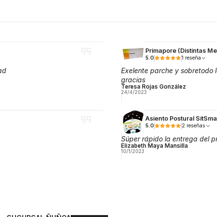
Primapore (Distintas M
5.0
1 reseña
ad
Exelente parche y sobretodo
gracias
Teresa Rojas González
24/4/2023
Asiento Postural SitSm
5.0
2 reseñas
Súper rápido la entrega del p
Elizabeth Maya Mansilla
10/1/2023