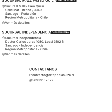
SUCURSAL MALL PASEO QUILÍN
PUNTO DE RECOGIDA
Sucursal Mall Paseo Quilín
Calle Mar Tirreno , 3349
Santiago - Peñalolén
Región Metropolitana - Chile
Ver más detalles
SUCURSAL INDEPENDENCIA
PUNTO DE RECOGIDA
Sucursal Independencia
Doctor Carlos Lorca 1080, Local 3102 B
Santiago - Independencia
Región Metropolitana - Chile
Ver más detalles
CONTÁCTANOS
contacto@ortopediasuiza.cl
56939107679