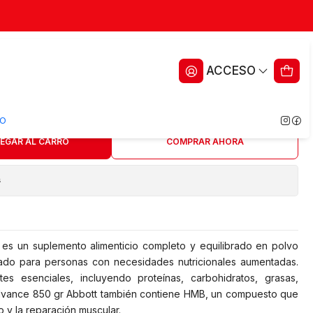
850 gr - Frutilla Banana
ACCESO
ritos
O
EGAR AL CARRO
COMPRAR AHORA
s
es un suplemento alimenticio completo y equilibrado en polvo
ado para personas con necesidades nutricionales aumentadas.
tes esenciales, incluyendo proteínas, carbohidratos, grasas,
Advance 850 gr Abbott también contiene HMB, un compuesto que
 y la reparación muscular.