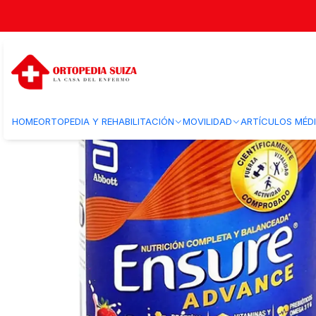
Inicio
Bienestar
Nutrición
Suplementos Alimenticios
Ensure Advanc
HOME
ORTOPEDIA Y REHABILITACIÓN
MOVILIDAD
ARTÍCULOS MÉD