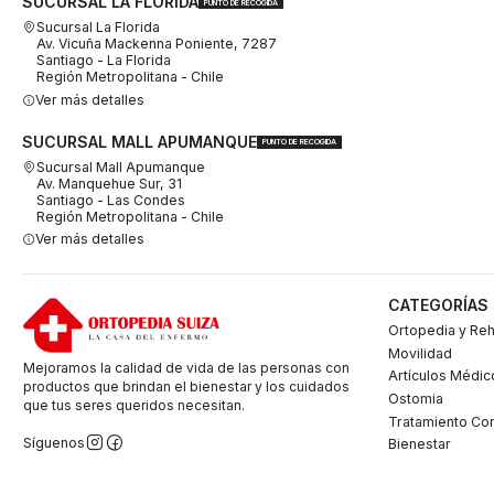
SUCURSAL LA FLORIDA
PUNTO DE RECOGIDA
Sucursal La Florida
Av. Vicuña Mackenna Poniente, 7287
Santiago - La Florida
Región Metropolitana - Chile
Ver más detalles
SUCURSAL MALL APUMANQUE
PUNTO DE RECOGIDA
Sucursal Mall Apumanque
Av. Manquehue Sur, 31
Santiago - Las Condes
Región Metropolitana - Chile
Ver más detalles
CATEGORÍAS
Ortopedia y Reh
Movilidad
Mejoramos la calidad de vida de las personas con
Artículos Médic
productos que brindan el bienestar y los cuidados
Ostomia
que tus seres queridos necesitan.
Tratamiento Co
Síguenos
Bienestar