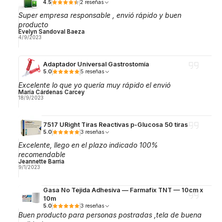
4.5
2 reseñas
Super empresa responsable , envió rápido y buen
producto
Evelyn Sandoval Baeza
4/9/2023
Adaptador Universal Gastrostomía
5.0
5 reseñas
Excelente lo que yo quería muy rápido el envió
María Cárdenas Carcey
18/9/2023
7517 URight Tiras Reactivas p-Glucosa 50 tiras
5.0
3 reseñas
Excelente, llego en el plazo indicado 100%
recomendable
Jeannette Barria
9/1/2023
Gasa No Tejida Adhesiva — Farmafix TNT — 10cm x
10m
5.0
3 reseñas
Buen producto para personas postradas ,tela de buena