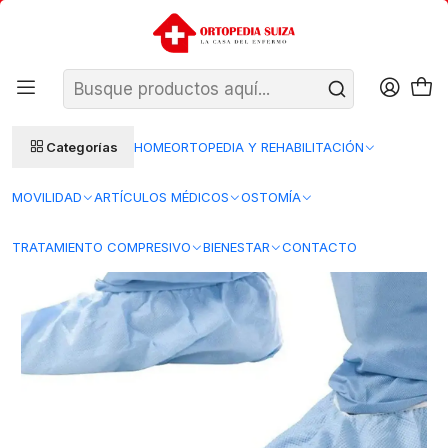
SANTIAGO: ENTREGA AL DÍA HÁBIL SIGUIENTE (L–V)
Ver condiciones
REGIONES 48–72 HORAS HÁBILES
Inicio
Insumos Medicos
Insumos clinicos desechables
Vestimenta Clinica
Cubre Calzado Desechable — 50 pares — Cranberry
Categorías
HOME
ORTOPEDIA Y REHABILITACIÓN
MOVILIDAD
ARTÍCULOS MÉDICOS
OSTOMÍA
TRATAMIENTO COMPRESIVO
BIENESTAR
CONTACTO