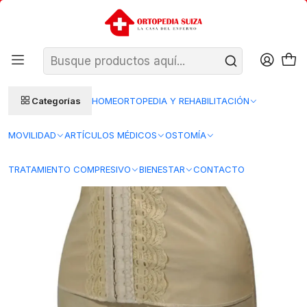
SANTIAGO: ENTREGA AL DÍA HÁBIL SIGUIENTE (L–V)
Ver condiciones
REGIONES 48–72 HORAS HÁBILES
Inicio
Ortopedia y Rehabilitacion
Ortopedia
Ortopedia Adulto
Cuadro Faja Merced – Tallas
Categorías
HOME
ORTOPEDIA Y REHABILITACIÓN
MOVILIDAD
ARTÍCULOS MÉDICOS
OSTOMÍA
TRATAMIENTO COMPRESIVO
BIENESTAR
CONTACTO