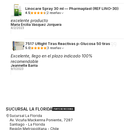
Linocare Spray 30 ml — Pharmaplast (REF LINO-30)
4.5
2 reseñas
excelente producto
Maria Ercilia Vasquez Jorquera
4/2/2023
7517 URight Tiras Reactivas p-Glucosa 50 tiras
5.0
3 reseñas
Excelente, llego en el plazo indicado 100%
recomendable
Jeannette Barria
9/1/2023
SUCURSAL LA FLORIDA
PUNTO DE RECOGIDA
Sucursal La Florida
Av. Vicuña Mackenna Poniente, 7287
Santiago - La Florida
Región Metropolitana - Chile