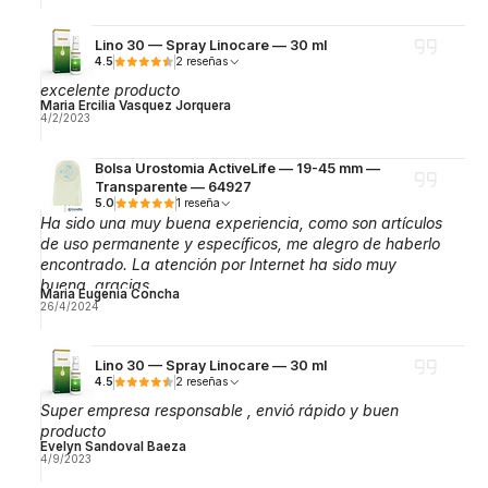
Lino 30 — Spray Linocare — 30 ml
4.5
2 reseñas
excelente producto
Maria Ercilia Vasquez Jorquera
4/2/2023
Bolsa Urostomia ActiveLife — 19-45 mm —
Transparente — 64927
5.0
1 reseña
Ha sido una muy buena experiencia, como son artículos
de uso permanente y específicos, me alegro de haberlo
encontrado. La atención por Internet ha sido muy
buena, gracias.
Maria Eugenia Concha
26/4/2024
Lino 30 — Spray Linocare — 30 ml
4.5
2 reseñas
Super empresa responsable , envió rápido y buen
producto
Evelyn Sandoval Baeza
4/9/2023