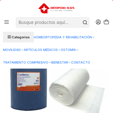
SANTIAGO: ENTREGA AL DÍA HÁBIL SIGUIENTE (L–V)
Ver condiciones
REGIONES 48–72 HORAS HÁBILES
Inicio
Insumos Medicos
Curacion herida
Gasas
Cranberry Gasa Rollo 1Kg
Categorías
HOME
ORTOPEDIA Y REHABILITACIÓN
MOVILIDAD
ARTÍCULOS MÉDICOS
OSTOMÍA
TRATAMIENTO COMPRESIVO
BIENESTAR
CONTACTO