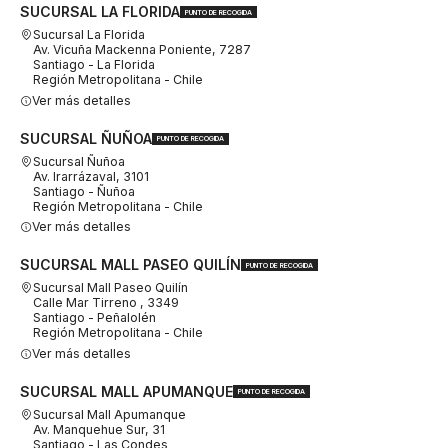
SUCURSAL LA FLORIDA
PUNTO DE RECOGIDA
Sucursal La Florida
Av. Vicuña Mackenna Poniente, 7287
Santiago - La Florida
Región Metropolitana - Chile
Ver más detalles
SUCURSAL ÑUÑOA
PUNTO DE RECOGIDA
Sucursal Ñuñoa
Av. Irarrázaval, 3101
Santiago - Ñuñoa
Región Metropolitana - Chile
Ver más detalles
SUCURSAL MALL PASEO QUILÍN
PUNTO DE RECOGIDA
Sucursal Mall Paseo Quilín
Calle Mar Tirreno , 3349
Santiago - Peñalolén
Región Metropolitana - Chile
Ver más detalles
SUCURSAL MALL APUMANQUE
PUNTO DE RECOGIDA
Sucursal Mall Apumanque
Av. Manquehue Sur, 31
Santiago - Las Condes