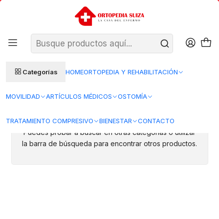
SANTIAGO: ENTREGA AL DÍA HÁBIL SIGUIENTE (L–V)
Ver condiciones
REGIONES 48–72 HORAS HÁBILES
Inicio
Cuerpo
Brazo
Cabestrillos
Cabestrillos
Categorías
HOME
ORTOPEDIA Y REHABILITACIÓN
MOVILIDAD
ARTÍCULOS MÉDICOS
OSTOMÍA
Todavía no hay productos disponibles aquí
TRATAMIENTO COMPRESIVO
BIENESTAR
CONTACTO
Puedes probar a buscar en otras categorías o utilizar
la barra de búsqueda para encontrar otros productos.