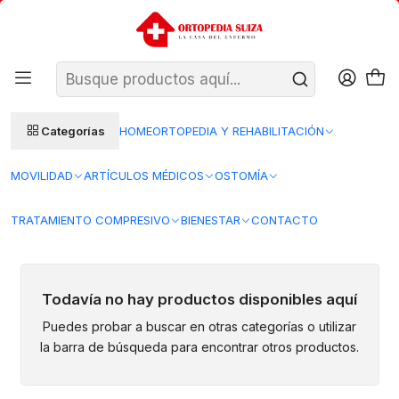
SANTIAGO: ENTREGA AL DÍA HÁBIL SIGUIENTE (L–V)
Ver condiciones
REGIONES 48–72 HORAS HÁBILES
Inicio
Navidad
Ayudas Técnicas
Ayudas Técnicas
Categorías
HOME
ORTOPEDIA Y REHABILITACIÓN
MOVILIDAD
ARTÍCULOS MÉDICOS
OSTOMÍA
TRATAMIENTO COMPRESIVO
BIENESTAR
CONTACTO
Todavía no hay productos disponibles aquí
Puedes probar a buscar en otras categorías o utilizar
la barra de búsqueda para encontrar otros productos.