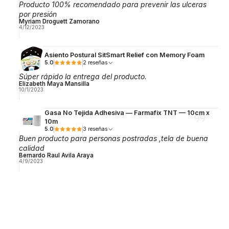
Producto 100% recomendado para prevenir las ulceras
por presión
Myriam Droguett Zamorano
4/12/2023
Asiento Postural SitSmart Relief con Memory Foam
5.0
2 reseñas
Súper rápido la entrega del producto.
Elizabeth Maya Mansilla
10/1/2023
Gasa No Tejida Adhesiva — Farmafix TNT — 10cm x
10m
5.0
3 reseñas
Buen producto para personas postradas ,tela de buena
calidad
Bernardo Raul Avila Araya
4/9/2023