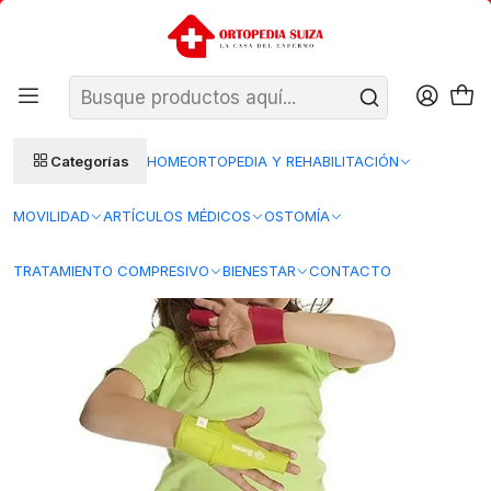
SANTIAGO: ENTREGA AL DÍA HÁBIL SIGUIENTE (L–V)
Ver condiciones
REGIONES 48–72 HORAS HÁBILES
Inicio
Ortopedia y Rehabilitacion
Ortopedia
Ortopedia Adulto
BK12 - Inmovilizador para Dedo Pediátrico - Blunding
Categorías
HOME
ORTOPEDIA Y REHABILITACIÓN
MOVILIDAD
ARTÍCULOS MÉDICOS
OSTOMÍA
TRATAMIENTO COMPRESIVO
BIENESTAR
CONTACTO