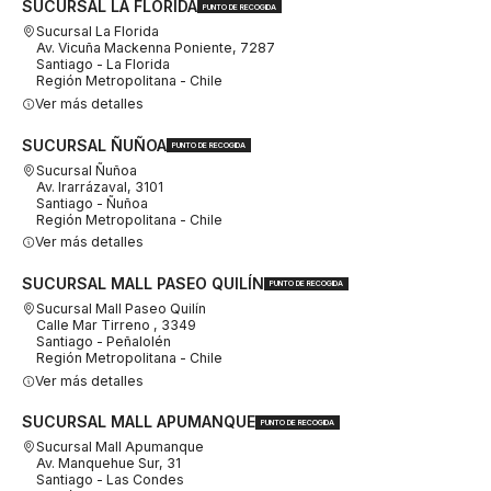
SUCURSAL LA FLORIDA
PUNTO DE RECOGIDA
Sucursal La Florida
Av. Vicuña Mackenna Poniente, 7287
Santiago - La Florida
Región Metropolitana - Chile
Ver más detalles
SUCURSAL ÑUÑOA
PUNTO DE RECOGIDA
Sucursal Ñuñoa
Av. Irarrázaval, 3101
Santiago - Ñuñoa
Región Metropolitana - Chile
Ver más detalles
SUCURSAL MALL PASEO QUILÍN
PUNTO DE RECOGIDA
Sucursal Mall Paseo Quilín
Calle Mar Tirreno , 3349
Santiago - Peñalolén
Región Metropolitana - Chile
Ver más detalles
SUCURSAL MALL APUMANQUE
PUNTO DE RECOGIDA
Sucursal Mall Apumanque
Av. Manquehue Sur, 31
Santiago - Las Condes