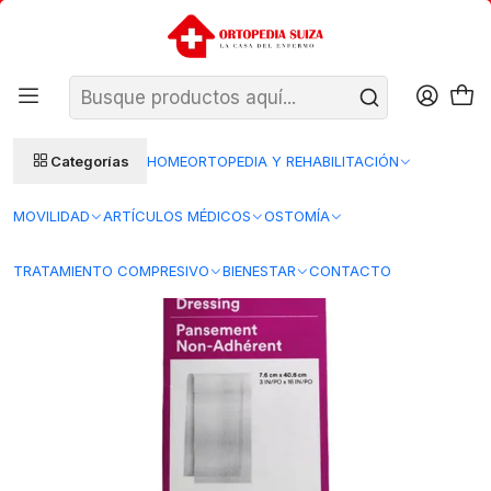
SANTIAGO: ENTREGA AL DÍA HÁBIL SIGUIENTE (L–V)
Ver condiciones
REGIONES 48–72 HORAS HÁBILES
Inicio
Insumos Medicos
Curacion herida
Apositos
Apósito No Adherente Adaptic — Medidas
Categorías
HOME
ORTOPEDIA Y REHABILITACIÓN
MOVILIDAD
ARTÍCULOS MÉDICOS
OSTOMÍA
TRATAMIENTO COMPRESIVO
BIENESTAR
CONTACTO