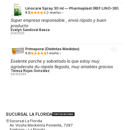
Linocare Spray 30 ml — Pharmaplast (REF LINO-30)
4.5
2 reseñas
Super empresa responsable , envió rápido y buen
producto
Evelyn Sandoval Baeza
4/9/2023
Primapore (Distintas Medidas)
5.0
1 reseña
Exelente parche y sobretodo lo que estoy muy
agradecida du rápida llegada, muy amables gracias
Teresa Rojas González
24/4/2023
SUCURSAL LA FLORIDA
PUNTO DE RECOGIDA
Sucursal La Florida
Av. Vicuña Mackenna Poniente, 7287
Santiago - La Florida