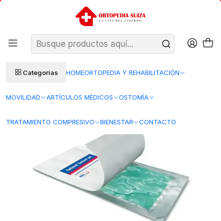
SANTIAGO: ENTREGA AL DÍA HÁBIL SIGUIENTE (L–V)
Ver condiciones
REGIONES 48–72 HORAS HÁBILES
Inicio
Insumos Medicos
Curacion herida
Apositos
Apósito Antimicrobiano Gel Hidrogel — CUTIMED SORBACT GEL —
7.5 x 7.5 cm — 72611-20
Categorías
HOME
ORTOPEDIA Y REHABILITACIÓN
MOVILIDAD
ARTÍCULOS MÉDICOS
OSTOMÍA
TRATAMIENTO COMPRESIVO
BIENESTAR
CONTACTO