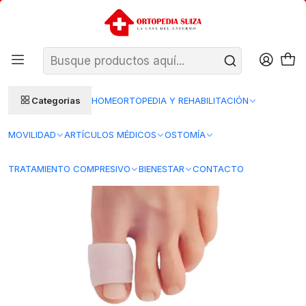
SANTIAGO: ENTREGA AL DÍA HÁBIL SIGUIENTE (L–V)
Ver condiciones
REGIONES 48–72 HORAS HÁBILES
Inicio
Bienestar
Cuidado del Pie
Anillo Gel Lenox - Tallas
Categorías
HOME
ORTOPEDIA Y REHABILITACIÓN
MOVILIDAD
ARTÍCULOS MÉDICOS
OSTOMÍA
TRATAMIENTO COMPRESIVO
BIENESTAR
CONTACTO