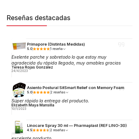
Reseñas destacadas
Primapore (Distintas Medidas)
5.0
1 reseña
Exelente parche y sobretodo lo que estoy muy
agradecida du rápida llegada, muy amables gracias
Teresa Rojas González
24/4/2023
Asiento Postural SitSmart Relief con Memory Foam
5.0
2 reseñas
Súper rápido la entrega del producto.
Elizabeth Maya Mansilla
10/1/2023
Linocare Spray 30 ml — Pharmaplast (REF LINO-30)
4.5
2 reseñas
excelente producto