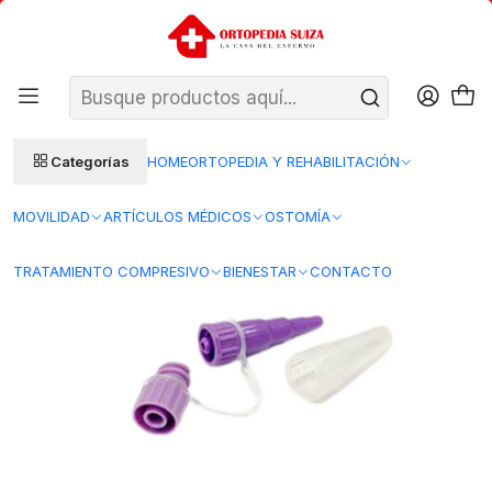
SANTIAGO: ENTREGA AL DÍA HÁBIL SIGUIENTE (L–V)
Ver condiciones
REGIONES 48–72 HORAS HÁBILES
Inicio
Insumos Medicos
Insumos clinicos desechables
Jeringas
Adaptador de transición - Enfit
Categorías
HOME
ORTOPEDIA Y REHABILITACIÓN
MOVILIDAD
ARTÍCULOS MÉDICOS
OSTOMÍA
TRATAMIENTO COMPRESIVO
BIENESTAR
CONTACTO