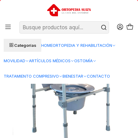
SANTIAGO: ENTREGA AL DÍA HÁBIL SIGUIENTE (L–V)
Ver condiciones
REGIONES 48–72 HORAS HÁBILES
Inicio
Movilidad
AB-17 - Silla Plegable para WC 3 en 1
Categorías
HOME
ORTOPEDIA Y REHABILITACIÓN
MOVILIDAD
ARTÍCULOS MÉDICOS
OSTOMÍA
TRATAMIENTO COMPRESIVO
BIENESTAR
CONTACTO