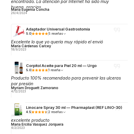
encontrado. La atención por Internet ha sido muy
buena, gracias.
Maria Eugenia Concha
26/4/2024
Adaptador Universal Gastrostomía
5.0
5 reseñas
Excelente lo que yo quería muy rápido el envió
María Cárdenas Carcey
18/9/2023
Corpitol Aceite para Piel 20 ml — Urgo
5.0
1 reseña
Producto 100% recomendado para prevenir las ulceras
por presión
Myriam Droguett Zamorano
4/12/2023
Linocare Spray 30 ml — Pharmaplast (REF LINO-30)
4.5
2 reseñas
excelente producto
Maria Ercilia Vasquez Jorquera
4/2/2023