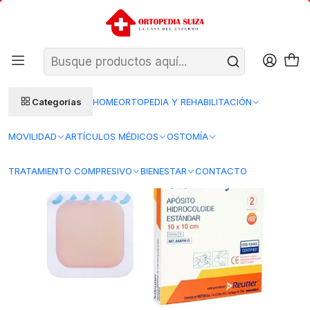
SANTIAGO: ENTREGA AL DÍA HÁBIL SIGUIENTE (L–V)
Ver condiciones
REGIONES 48–72 HORAS HÁBILES
Inicio
Insumos Medicos
Curacion herida
Apositos
Apósito Hidrocoloide Estándar — 10x10 cm — AAAPHI10
Categorías
HOME
ORTOPEDIA Y REHABILITACIÓN
MOVILIDAD
ARTÍCULOS MÉDICOS
OSTOMÍA
TRATAMIENTO COMPRESIVO
BIENESTAR
CONTACTO