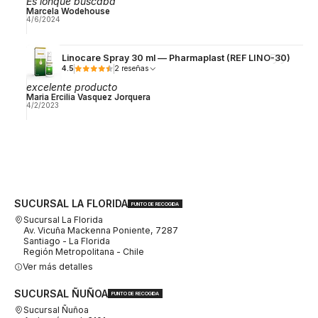
Es lonque buscaba
Marcela Wodehouse
4/6/2024
Linocare Spray 30 ml — Pharmaplast (REF LINO-30)
4.5
2 reseñas
excelente producto
Maria Ercilia Vasquez Jorquera
4/2/2023
SUCURSAL LA FLORIDA
PUNTO DE RECOGIDA
Sucursal La Florida
Av. Vicuña Mackenna Poniente, 7287
Santiago - La Florida
Región Metropolitana - Chile
Ver más detalles
SUCURSAL ÑUÑOA
PUNTO DE RECOGIDA
Sucursal Ñuñoa