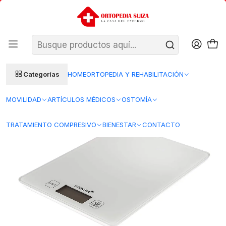
SANTIAGO: ENTREGA AL DÍA HÁBIL SIGUIENTE (L–V)
Ver condiciones
REGIONES 48–72 HORAS HÁBILES
Inicio
Bienestar
Diagnóstico y monitoreo
Control del peso corporal
70245 - Báscula (Balanza) de Cocina Digital Korona Thea
Categorías
HOME
ORTOPEDIA Y REHABILITACIÓN
MOVILIDAD
ARTÍCULOS MÉDICOS
OSTOMÍA
TRATAMIENTO COMPRESIVO
BIENESTAR
CONTACTO