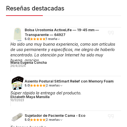
Reseñas destacadas
Bolsa Urostomia ActiveLife — 19-45 mm —
Transparente — 64927
5.0
1 reseña
Ha sido una muy buena experiencia, como son artículos
de uso permanente y específicos, me alegro de haberlo
encontrado. La atención por Internet ha sido muy
buena, gracias.
Maria Eugenia Concha
26/4/2024
Asiento Postural SitSmart Relief con Memory Foam
5.0
2 reseñas
Súper rápido la entrega del producto.
Elizabeth Maya Mansilla
10/1/2023
Sujetador de Paciente Cama - Eco
5.0
2 reseñas