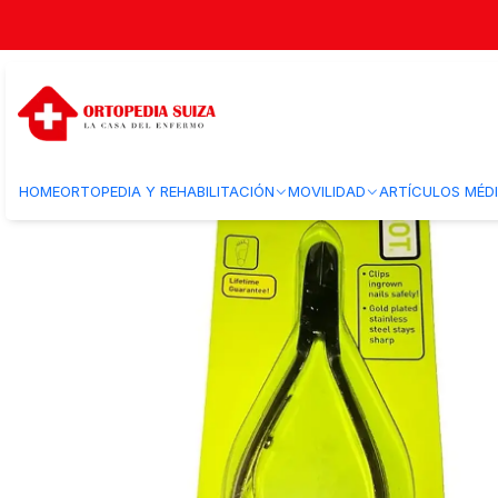
Inicio
Bienestar
Estética
Manicura y Podología
#1001 – Alicate par
HOME
ORTOPEDIA Y REHABILITACIÓN
MOVILIDAD
ARTÍCULOS MÉD