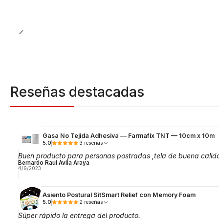
Reseñas destacadas
Gasa No Tejida Adhesiva — Farmafix TNT — 10cm x 10m
5.0
3 reseñas
Buen producto para personas postradas ,tela de buena calid
Bernardo Raul Avila Araya
4/9/2023
Asiento Postural SitSmart Relief con Memory Foam
5.0
2 reseñas
Súper rápido la entrega del producto.