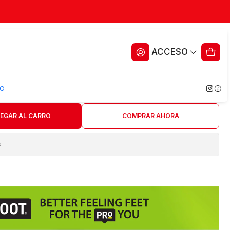
 para Uñas Profoot Toenail
ACCESO
ritos
O
EGAR AL CARRO
COMPRAR AHORA
s