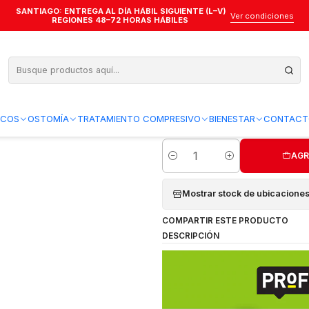
SANTIAGO: ENTREGA AL DÍA HÁBIL SIGUIENTE (L–V)
a Uñas Profoot Toenail Nipper
Ver condiciones
REGIONES 48–72 HORAS HÁBILES
#1001 – Alicate
Nipper
Agregar a la lista de favo
ICOS
OSTOMÍA
TRATAMIENTO COMPRESIVO
BIENESTAR
CONTACT
AGR
Cantidad
Mostrar stock de ubicacione
COMPARTIR ESTE PRODUCTO
DESCRIPCIÓN