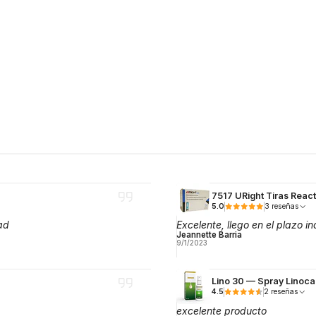
7517 URight Tiras React
5.0
3 reseñas
ad
Excelente, llego en el plazo
Jeannette Barria
9/1/2023
Lino 30 — Spray Linoca
4.5
2 reseñas
excelente producto